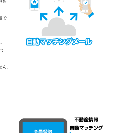
追客
慢で
備。
って
せん。